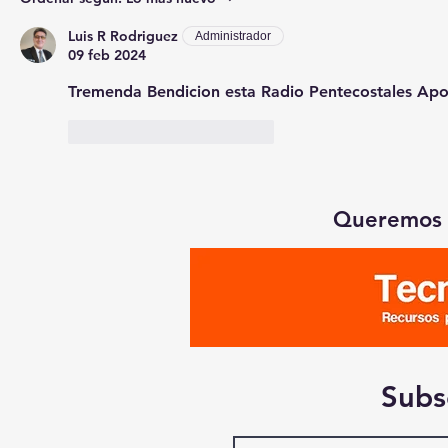
Luis R Rodriguez
Administrador
09 feb 2024
Tremenda Bendicion esta Radio Pentecostales Apo
Me gusta
Responder
Queremos 
Subs