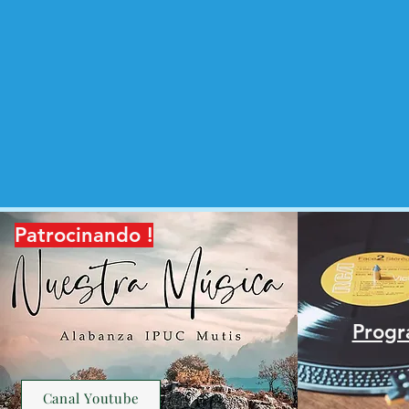
Patrocinando !
Progr
Canal Youtube