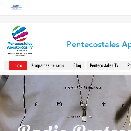
Pentecostales Ap
Radio Pentecostales Apostólicos
Inicio
Programas de radio
Blog
Pentecostales TV
Po